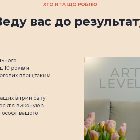
ХТО Я ТА ЩО РОБЛЮ
Веду вас до результат
ального
 10 років я
оргових площ таким
ащих вітрин світу
роєкт я виконую з
лософії вашого