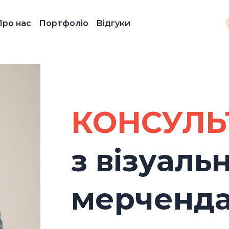
Про нас
Портфоліо
Відгуки
КОНСУЛЬ
з візуаль
мерченд