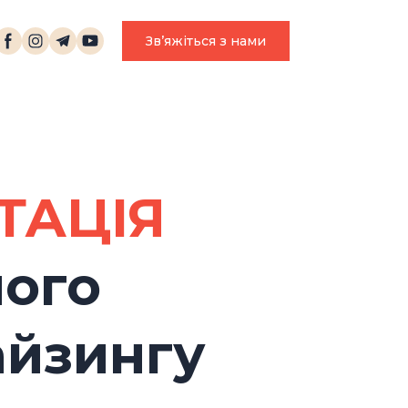
EN
Звʼяжіться з нами
ТАЦІЯ
ного
айзингу