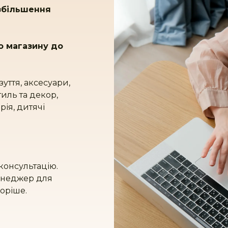
 збільшення
о магазину до
взуття, аксесуари,
иль та декор,
рія, дитячі
консультацію.
менеджер для
коріше.