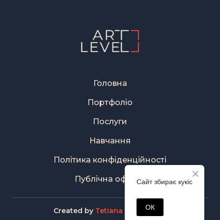
Головна
Портфоліо
Послуги
Навчання
Політика конфіденційності
Публічна оферта
Сайт збирає кукіс
ОК
Created by
Tetiana Korobeinyk