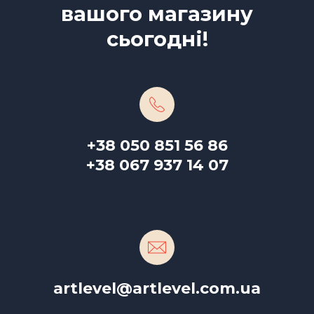
вашого магазину
промо місця та додаткові місця продажів,
що значно збільшило продажі потрібних
сьогодні!
товарів.
+38 050 851 56 86
+38 067 937 14 07
artlevel@artlevel.com.ua